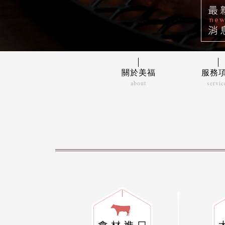
關於美福
服務
about
servic
美福故事
食材
經營理念
大宗
關係企業
餐飲
超市
倉儲