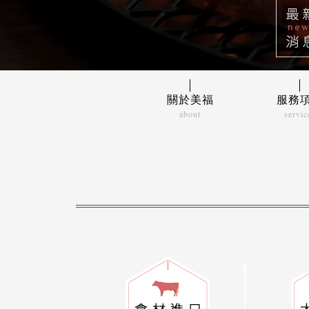
關於美福
服務
about
servic
美福故事
食材
經營理念
大宗
關係企業
餐飲
超市
倉儲