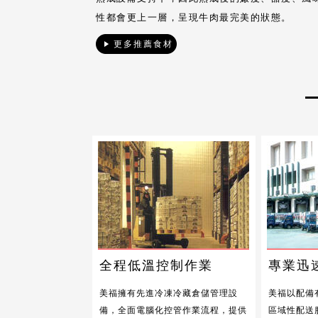
性都會更上一層，呈現牛肉最完美的狀態。
更多推薦食材
全程低溫控制作業
專業迅
美福擁有先進冷凍冷藏倉儲管理設
美福以配備
備，全面電腦化控管作業流程，提供
區域性配送