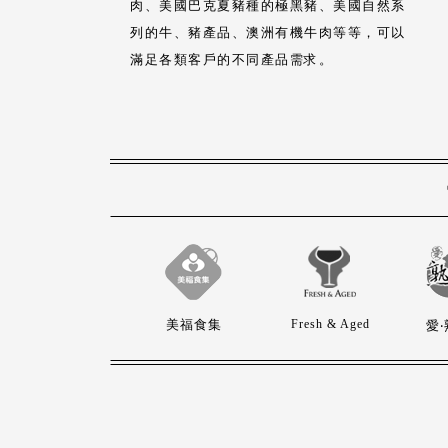
肉、美國巴克夏豬種的極黑豬、美國自然系
列的牛、豬產品、澳洲有機牛肉等等，可以
滿足各類客戶的不同產品需求。
美福食集
Fresh & Aged
愛‧