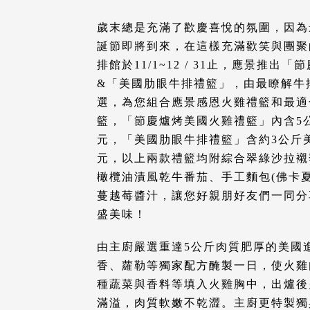
倉儲
歲末總是充滿了歡慶喜悅的氛圍，因為
誕節即將到來，在這樣充滿歡笑與團聚的佳節
排館於11/1~12 / 31止，應景推出
&「美國肋眼牛排禮籃」，由最瞭解牛
選，為您組合應景感恩火雞禮籃和最適
籃，「節慶爐烤美國火雞禮籃」內含5公
元，「美國肋眼牛排禮籃」含約3公斤美
元，以上兩款禮籃均附綜合翠綠沙拉襯
橄欖油漬風乾牛番茄、手工麵包(佛卡
蔓越莓醬汁，讓您好親朋好友們一同分
盛美味！
由主廚嚴選重達5公斤肉質肥厚的美國
香、蘿勒等獨家配方醃製一日，使火雞
種蔬菜與香料等填入火雞胸中，出爐後
滿溢，肉質軟嫩不乾澀。主廚更特製獨