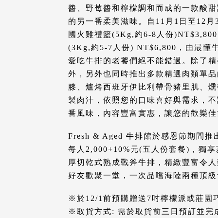
醬、野莓醬和檸檬調和而成的一款酸甜
的另一番柔美滋味。自11月1日至12
國火雞禮籃(5Kg,約6-8人份)NT$3
(3Kg,約5-7人份) NT$6,800，
愛吃牛排的老饕們絕不能錯過。除了精
外，另外也同時推出多款精選肉類單品
膝、爐烤西班牙伊比利帶骨豬里肌、燻
製肉汁，依照您的口味喜好與需求，不
番風味，內容豐富實惠，讓您的歡樂佳
Fresh & Aged 牛排館於感恩節
每人2,000+10%元(五人份套餐)，
厚切乾式熟成戰斧牛排，精緻豐富令人
好友歡聚一堂，一次品嚐海陸兩種頂級
※於12/1前預購贈送7吋檸檬派或莊園
※取貨方式: 需於取貨前三日預訂並