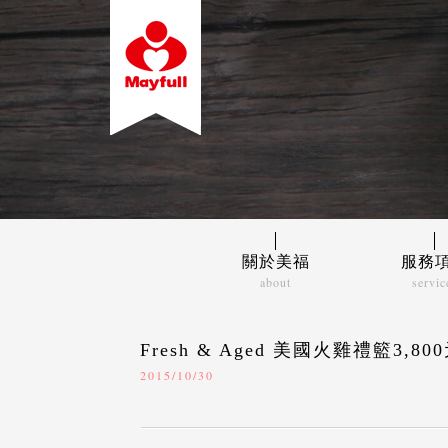
關於美福
服務
about
servic
美福故事
食材
經營理念
大宗
Fresh & Aged 美國火雞禮籃3,
2015/10/30
關係企業
餐飲
超市