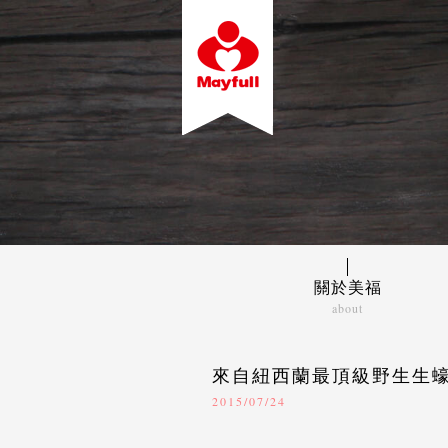
關於美福
about
美福故事
經營理念
來自紐西蘭最頂級野生生蠔 首
2015/07/24
關係企業