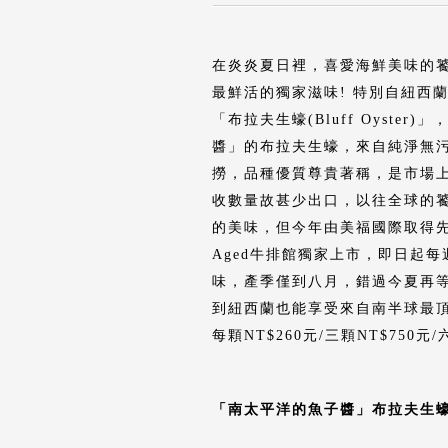
在炎炎夏日裡，喜愛海鮮美味的饕客們
最鮮活的獨家滋味! 特別自紐西
「布拉夫生蠔(Bluff Oyste
醬」的布拉夫生蠔，來自純淨無
撈，品種優質尊貴著稱，是市場
收數量故甚少出口，以往全球的
的美味，但今年由美福國際取得先機
Aged牛排館獨家上市，即日起
味，產季僅到八月，錯過今夏再等
到紐西蘭也能享受來自南半球最頂
每顆NT$260元/三顆NT$750
「南太平洋的魚子醬」布拉夫生