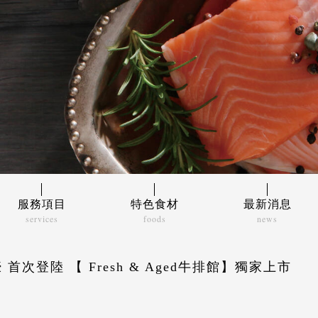
服務項目
特色食材
最新消息
services
foods
news
食材進口
代理品牌
大宗批售
推薦食材
次登陸 【 Fresh & Aged牛排館】獨家上市
餐飲食材
食材管理
超市餐廳
產品多元齊全