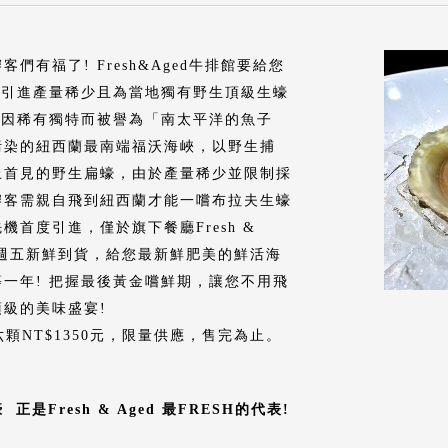
倉儲服務
食材百科
有福了! Fresh&Aged牛排館要給您
蘭引進產量稀少且為當地獨有野生頂級生蠔
r)」，因稀有獨特而被譽為「南太平洋的魚子
污染的紐西蘭最南端福沃海峽，以野生捕
上首見的野生扁蠔，由於產量稀少並限制採
饕客需親自飛到紐西蘭才能一嚐布拉夫生蠔
首度引進，僅於旗下餐廳Fresh &
每週五新鮮到貨，給您最新鮮肥美的鮮活海
一年! 把握最後黃金嚐鮮期，讓您不用飛
級的美味盛宴!
元/六顆NT$1350元，限量供應，售完為止。
蠔
正是Fresh & Aged
最FRESH
的代表!