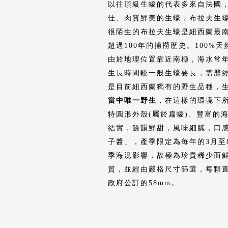
以往頂級生蠔的代表多來自法國
佳、肉質鮮美的生蠔，布拉夫生
很陌生的布拉夫生蠔是紐西蘭最南端
超過100年的捕撈歷史。100%天
由於地理位置靠近南極，海水常
生長時間較一般生蠔要長，需歷
是目前紐西蘭獨有的野生品種，
當中唯一野生
，在這樣的環境下
特圓形外殼(屬於扁蠔)、豐富的
結實，餘韻鮮甜，風味細膩，口
子醬」，產季限定為每年的3月至
季海況影響，故極為珍貴稀少而
質，並經由嚴格尺寸篩選，每顆直
政府公訂的58mm。