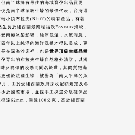
，但南半球擁有最佳的海域育孕出品質更
蠔便是南半球頂級生蠔的最佳代表，台灣還
小鎮布拉夫(Bluff)的特有產品，有著
然生長於紐西蘭最南端福沃Foveaux海峽，
年受南極冰架影響，純淨低溫，水流湍急，
經四年以上純淨的海洋洗禮才得以長成，更
生長在深海沙床裡，也是
世界頂級生蠔品種
所孕育出的布拉夫生蠔自然格外清甜，以獨
海味及脆彈的咬勁而聞名於世，其肉質飽滿
感更優於法國生蠔，被譽為「南太平洋的魚
8月，由於受紐西蘭政府採收配額規定及冬
鮮少於國際市場，並採手工揀選分級確保品
徑達62mm，重達100公克，高於紐西蘭